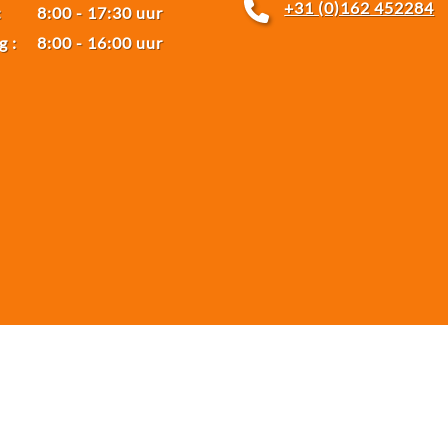
+31 (0)162 452284
:
8:00
-
17:30 uur
g :
8:00
-
16:00 uur