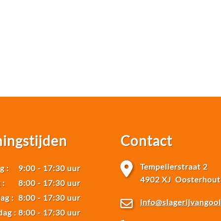
ingstijden
Contact
Tempelierstraat 2
 :
9:00
-
17:30 uur
4902 XJ Oosterhout
 :
8:00
-
17:30 uur
ag :
8:00
-
17:30 uur
info@slagerijvangool
ag :
8:00
-
17:30 uur