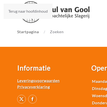
Terug naar hoofdinhoud
Startpagina
Zoeken
Informatie
Open
Leveringsvoorwaarden
Maandag
Privacyverklaring
Dinsdag
Woensd
Donderd